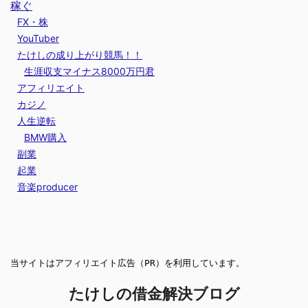
稼ぐ
FX・株
YouTuber
たけしの成り上がり競馬！！
生涯収支マイナス8000万円君
アフィリエイト
カジノ
人生逆転
BMW購入
副業
起業
音楽producer
当サイトはアフィリエイト広告（PR）を利用しています。
たけしの借金解決ブログ