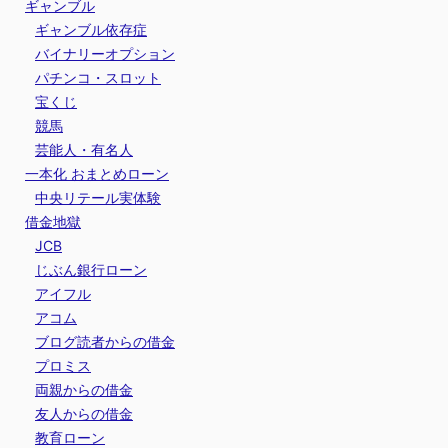
ギャンブル
ギャンブル依存症
バイナリーオプション
パチンコ・スロット
宝くじ
競馬
芸能人・有名人
一本化 おまとめローン
中央リテール実体験
借金地獄
JCB
じぶん銀行ローン
アイフル
アコム
ブログ読者からの借金
プロミス
両親からの借金
友人からの借金
教育ローン