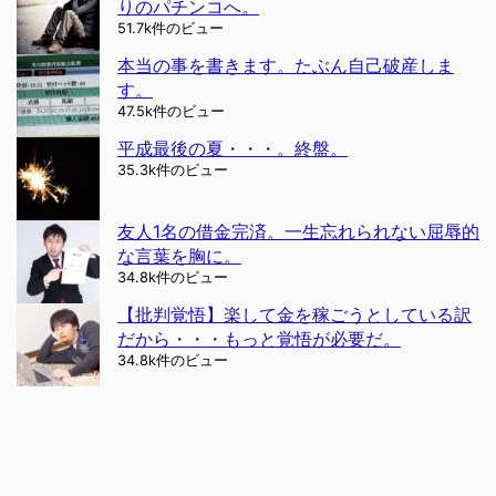
りのパチンコへ。
51.7k件のビュー
本当の事を書きます。たぶん自己破産しま
す。
47.5k件のビュー
平成最後の夏・・・。終盤。
35.3k件のビュー
友人1名の借金完済。一生忘れられない屈辱的
な言葉を胸に。
34.8k件のビュー
【批判覚悟】楽して金を稼ごうとしている訳
だから・・・もっと覚悟が必要だ。
34.8k件のビュー