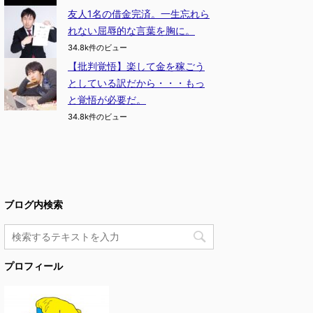
友人1名の借金完済。一生忘れら
れない屈辱的な言葉を胸に。
34.8k件のビュー
【批判覚悟】楽して金を稼ごう
としている訳だから・・・もっ
と覚悟が必要だ。
34.8k件のビュー
ブログ内検索
プロフィール