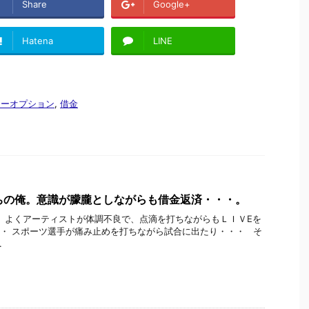
Share
Google+
Hatena
LINE
リーオプション
,
借金
ちの俺。意識が朦朧としながらも借金返済・・・。
 よくアーティストが体調不良で、点滴を打ちながらもＬＩＶEを
・ スポーツ選手が痛み止めを打ちながら試合に出たり・・・ そ
.