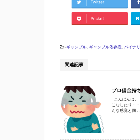
Twitter
Pocket
-
ギャンブル
,
ギャンブル依存症
,
バイナ
関連記事
プロ借金持
こんばんは。
こなしたり・・
んな感覚と同 ..