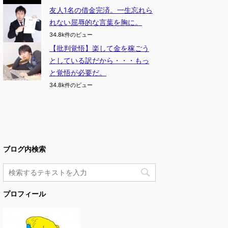
友人1名の借金完済。一生忘れら
れない屈辱的な言葉を胸に。
34.8k件のビュー
【批判覚悟】楽して金を稼ごう
としている訳だから・・・もっ
と覚悟が必要だ。
34.8k件のビュー
ブログ内検索
プロフィール